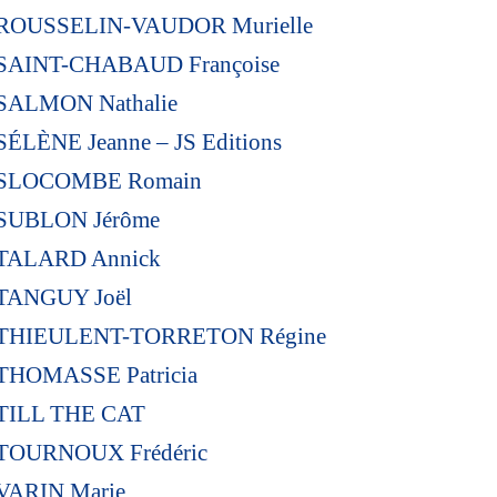
ROUSSELIN-VAUDOR Murielle
SAINT-CHABAUD Françoise
SALMON Nathalie
SÉLÈNE Jeanne – JS Editions
SLOCOMBE Romain
SUBLON Jérôme
TALARD Annick
TANGUY Joël
THIEULENT-TORRETON Régine
THOMASSE Patricia
TILL THE CAT
TOURNOUX Frédéric
VARIN Marie